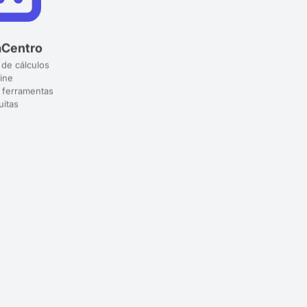
aCentro
 de cálculos
ine
 ferramentas
uitas