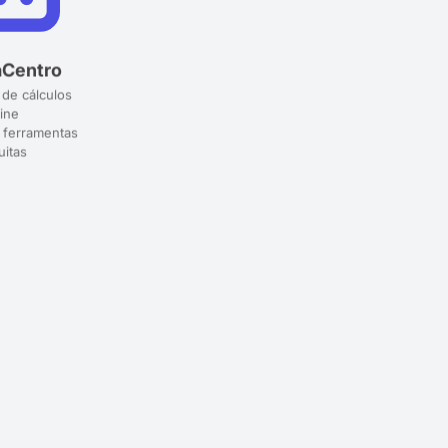
aCentro
 de cálculos
ine
 ferramentas
uitas