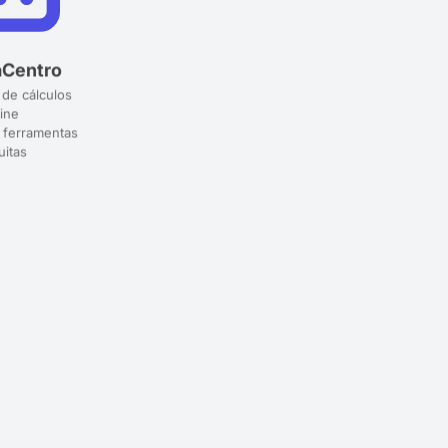
aCentro
 de cálculos
ine
 ferramentas
uitas