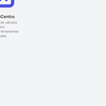
aCentro
 de cálculos
ine
 ferramentas
uitas