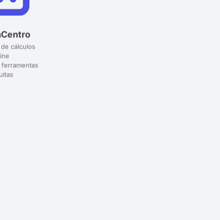
aCentro
 de cálculos
ine
 ferramentas
uitas