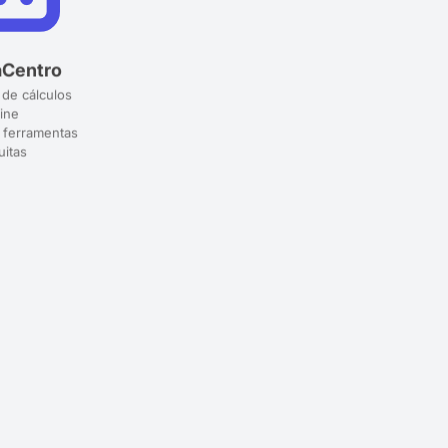
aCentro
 de cálculos
ine
 ferramentas
uitas