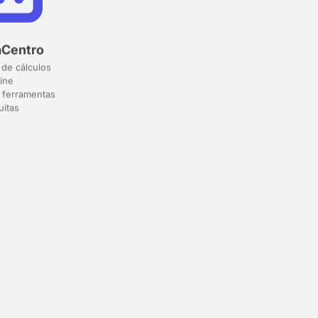
aCentro
 de cálculos
ine
 ferramentas
uitas