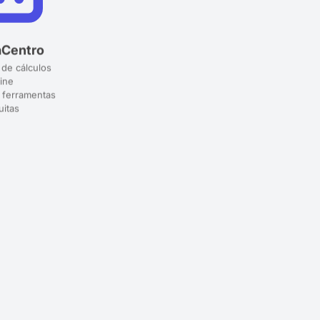
aCentro
 de cálculos
ine
 ferramentas
uitas