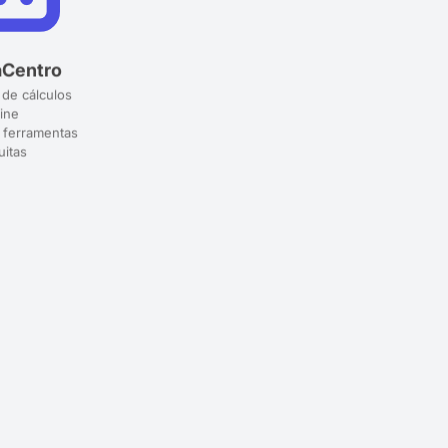
aCentro
 de cálculos
ine
 ferramentas
uitas