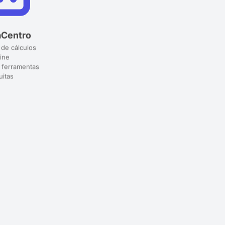
aCentro
 de cálculos
ine
 ferramentas
uitas