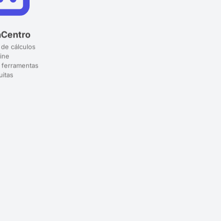
aCentro
 de cálculos
ine
 ferramentas
uitas