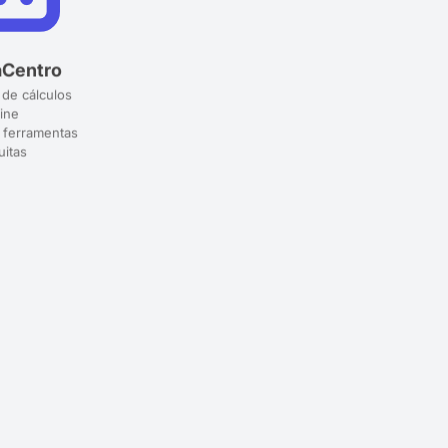
aCentro
 de cálculos
ine
 ferramentas
uitas