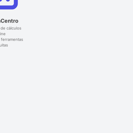
aCentro
 de cálculos
ine
 ferramentas
uitas