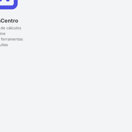
aCentro
 de cálculos
ine
 ferramentas
uitas