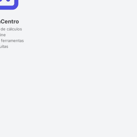
aCentro
 de cálculos
ine
 ferramentas
uitas