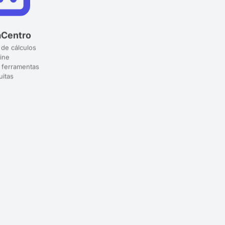
aCentro
 de cálculos
ine
 ferramentas
uitas