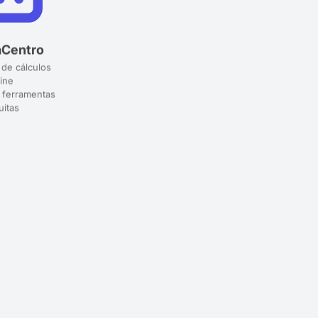
aCentro
 de cálculos
ine
 ferramentas
uitas