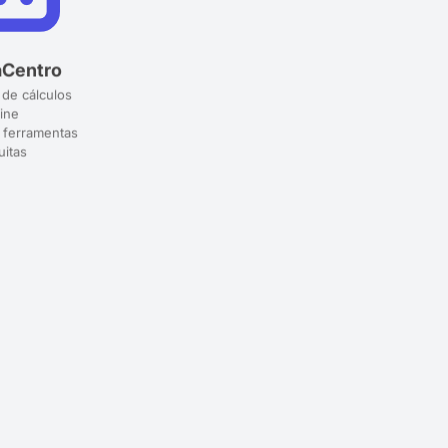
aCentro
 de cálculos
ine
 ferramentas
uitas