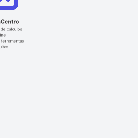
aCentro
 de cálculos
ine
 ferramentas
uitas