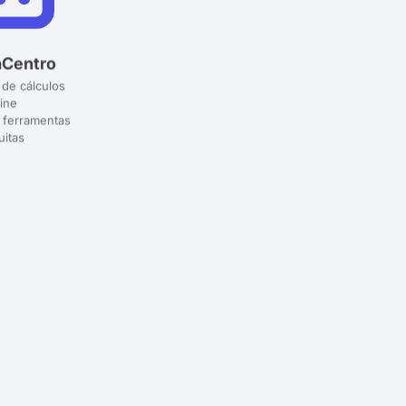
aCentro
 de cálculos
ine
 ferramentas
uitas