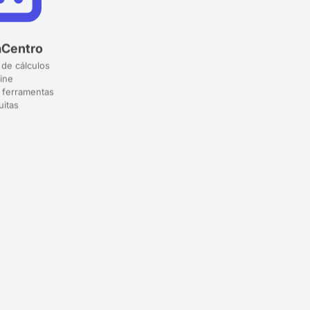
aCentro
 de cálculos
ine
 ferramentas
uitas