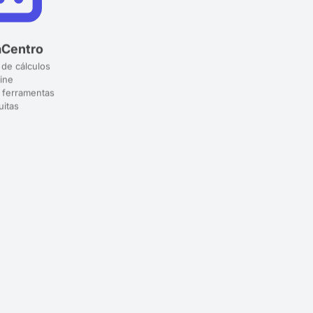
aCentro
 de cálculos
ine
 ferramentas
uitas