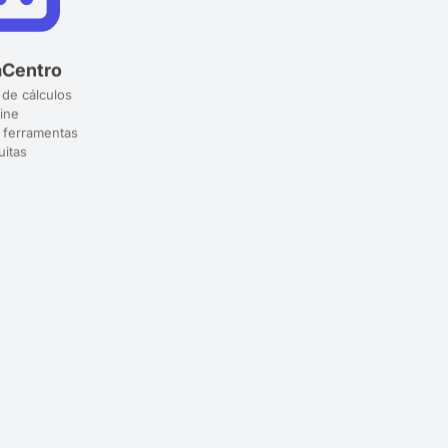
aCentro
 de cálculos
ine
 ferramentas
uitas