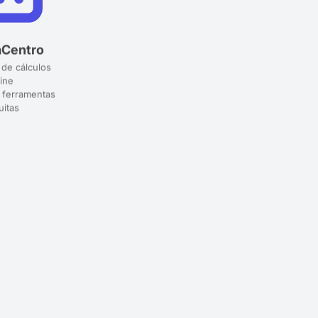
aCentro
 de cálculos
ine
 ferramentas
uitas