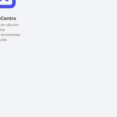
aCentro
 de cálculos
ine
 ferramentas
uitas