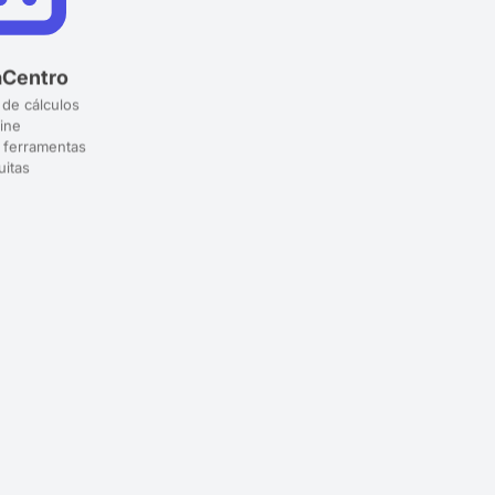
aCentro
 de cálculos
ine
 ferramentas
uitas