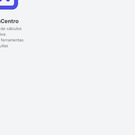
aCentro
 de cálculos
ine
 ferramentas
uitas