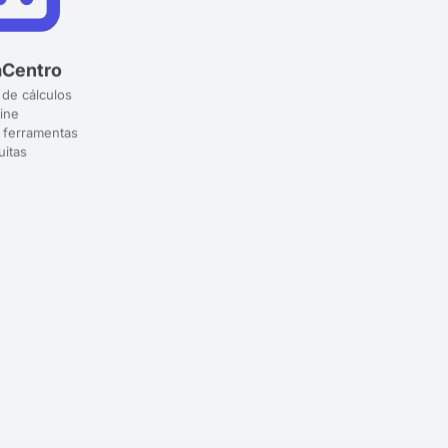
aCentro
 de cálculos
ine
 ferramentas
uitas