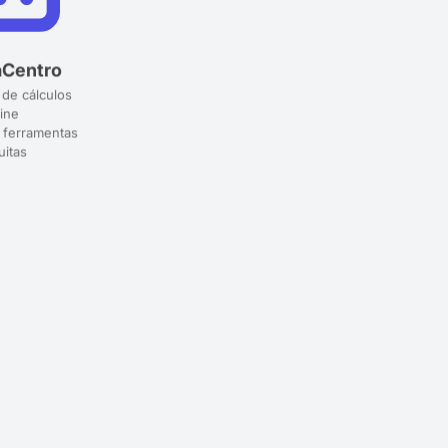
aCentro
 de cálculos
ine
 ferramentas
uitas