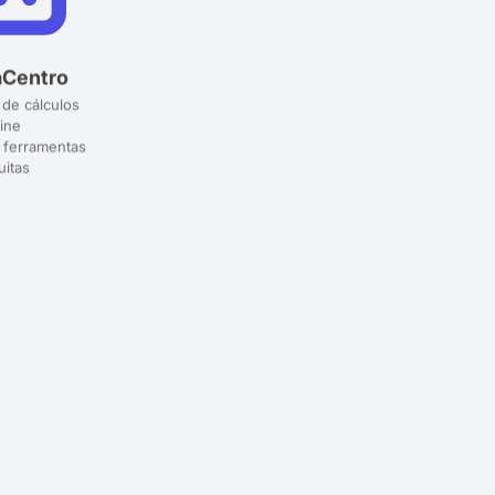
aCentro
 de cálculos
ine
 ferramentas
uitas