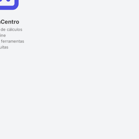
aCentro
 de cálculos
ine
 ferramentas
uitas