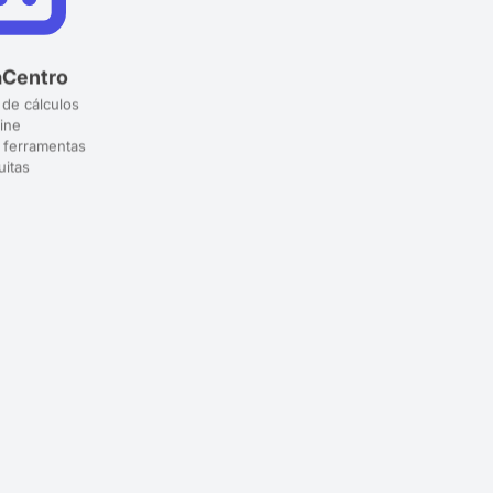
aCentro
 de cálculos
ine
 ferramentas
uitas