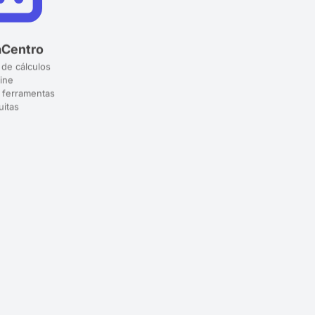
aCentro
 de cálculos
ine
 ferramentas
uitas