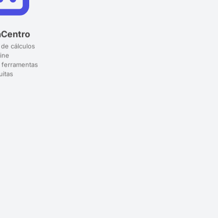
aCentro
 de cálculos
ine
 ferramentas
uitas