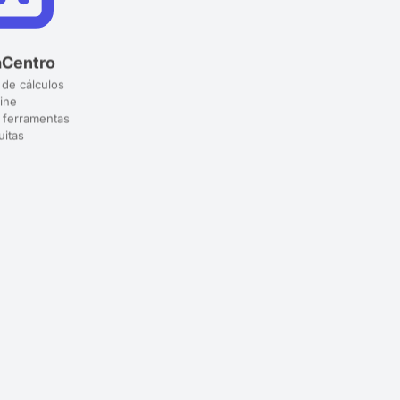
aCentro
 de cálculos
ine
 ferramentas
uitas