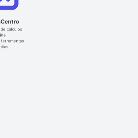
aCentro
 de cálculos
ine
 ferramentas
uitas