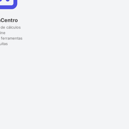
aCentro
 de cálculos
ine
 ferramentas
uitas