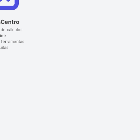
aCentro
 de cálculos
ine
 ferramentas
uitas