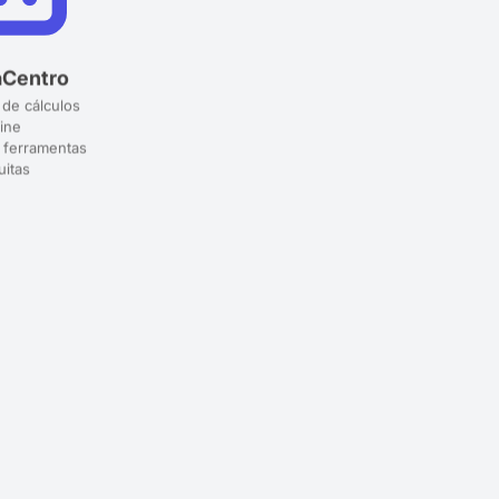
aCentro
 de cálculos
ine
 ferramentas
uitas