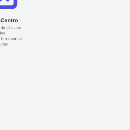
aCentro
 de cálculos
ine
 ferramentas
uitas