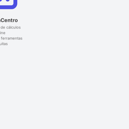
aCentro
 de cálculos
ine
 ferramentas
uitas