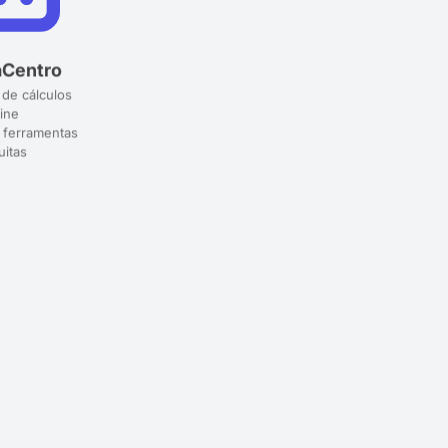
aCentro
 de cálculos
ine
 ferramentas
uitas