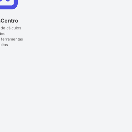
aCentro
 de cálculos
ine
 ferramentas
uitas