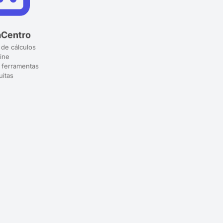
aCentro
 de cálculos
ine
 ferramentas
uitas