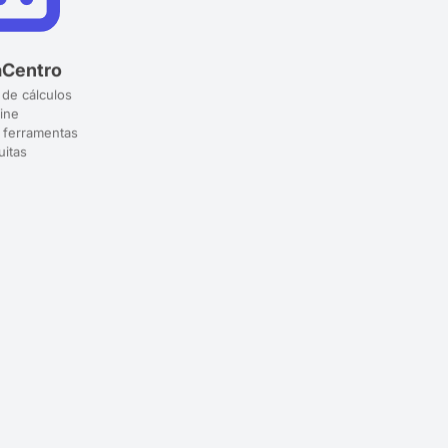
aCentro
 de cálculos
ine
 ferramentas
uitas