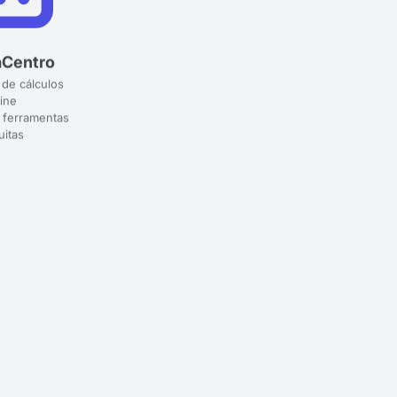
aCentro
 de cálculos
ine
 ferramentas
uitas